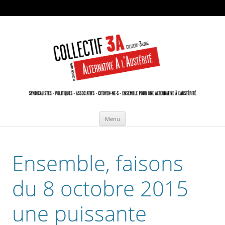
Collectif 3A - Ensemble pour une
ex collectif du 12 avril
Alternative A l'Austérité
Aller
Menu
au
contenu
Ensemble, faisons
du 8 octobre 2015
une puissante