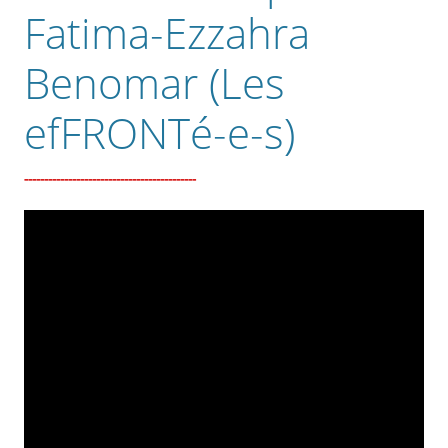
Fatima-Ezzahra
Benomar (Les
efFRONTé-e-s)