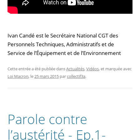
Ivan Candé est le Secrétaire National CGT des
Personnels Techniques, Administratifs et de
Service de l’Équipement et de l’Environnement
Cette entrée a été publiée dans
Actualités
,
Vidéos
, et marquée avec
Loi Macron
, le
25 mars 2015
par
collectif3a
.
Parole contre
l’austérité - Ep.1-