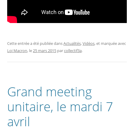
Cette entrée a été publiée dans
Actualités
,
Vidéos
, et marquée avec
Loi Macron
, le
25 mars 2015
par
collectif3a
.
Grand meeting
unitaire, le mardi 7
avril